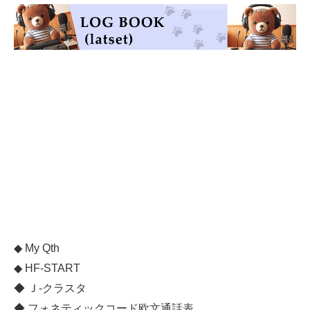
◆
My Qth
◆
HF-START
◆
Ｊ-クラスタ
◆
フォネティックコード欧文通話表