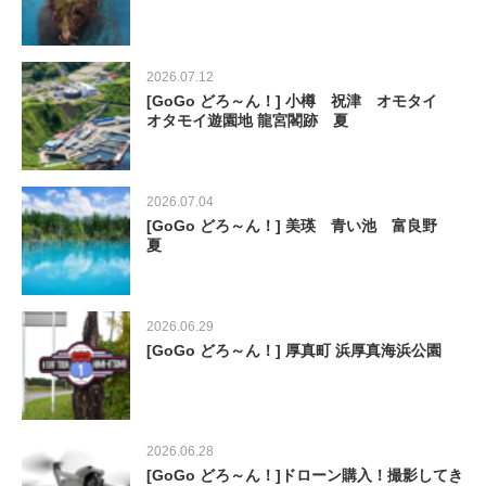
2026.07.12
[GoGo どろ～ん！] 小樽 祝津 オモタイ
オタモイ遊園地 龍宮閣跡 夏
2026.07.04
[GoGo どろ～ん！] 美瑛 青い池 富良野
夏
2026.06.29
[GoGo どろ～ん！] 厚真町 浜厚真海浜公園
2026.06.28
[GoGo どろ～ん！]ドローン購入！撮影してき